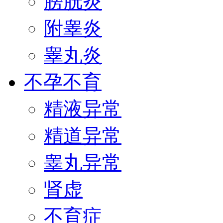
膀胱炎
附睾炎
睾丸炎
不孕不育
精液异常
精道异常
睾丸异常
肾虚
不育症