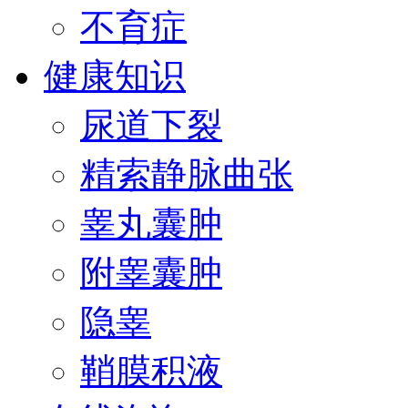
不育症
健康知识
尿道下裂
精索静脉曲张
睾丸囊肿
附睾囊肿
隐睾
鞘膜积液