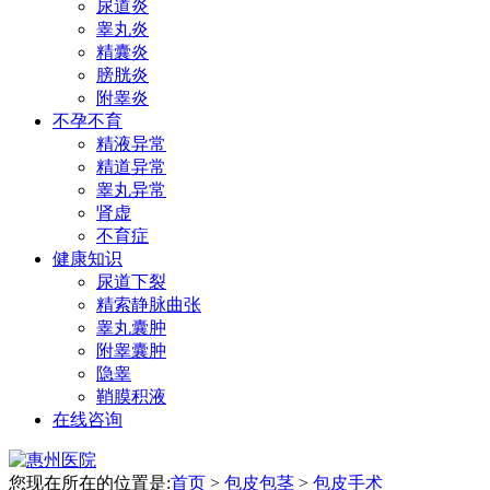
尿道炎
睾丸炎
精囊炎
膀胱炎
附睾炎
不孕不育
精液异常
精道异常
睾丸异常
肾虚
不育症
健康知识
尿道下裂
精索静脉曲张
睾丸囊肿
附睾囊肿
隐睾
鞘膜积液
在线咨询
您现在所在的位置是:
首页
>
包皮包茎
>
包皮手术