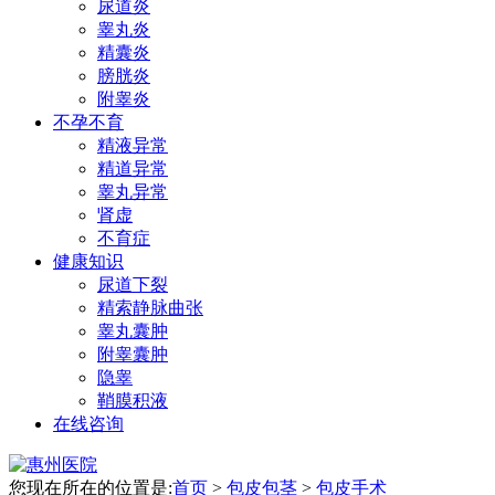
尿道炎
睾丸炎
精囊炎
膀胱炎
附睾炎
不孕不育
精液异常
精道异常
睾丸异常
肾虚
不育症
健康知识
尿道下裂
精索静脉曲张
睾丸囊肿
附睾囊肿
隐睾
鞘膜积液
在线咨询
您现在所在的位置是:
首页
>
包皮包茎
>
包皮手术